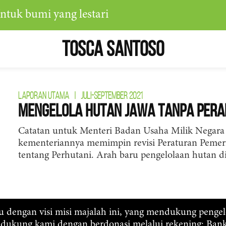
ntuk bumi yang lestari
Tosca Santoso
LAPORAN UTAMA
|
JULI-SEPTEMBER 2021
Mengelola Hutan Jawa tanpa Per
Catatan untuk Menteri Badan Usaha Milik Negara 
kementeriannya memimpin revisi Peraturan Peme
tentang Perhutani. Arah baru pengelolaan hutan di
ju dengan visi misi majalah ini, yang mendukung penge
, dukung kami dengan berdonasi melalui rekening: Ba