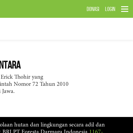
DONASI
LOGIN
antara
Erick Thohir yang
rintah Nomor 72 Tahun 2010
 Jawa.
lolaan hutan dan lingkungan secara adil dan
nk BRI PT Foresta Darmaga Indonesia
1167-