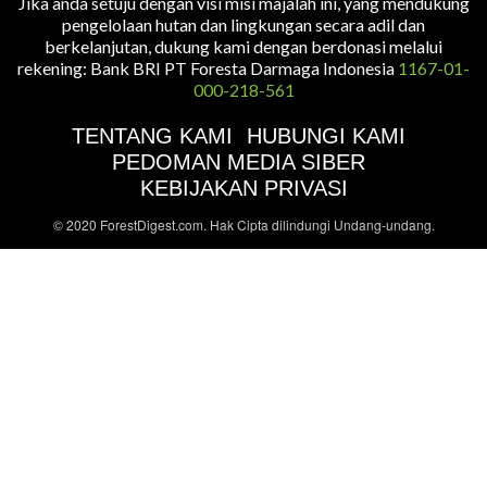
Jika anda setuju dengan visi misi majalah ini, yang mendukung
pengelolaan hutan dan lingkungan secara adil dan
berkelanjutan, dukung kami dengan berdonasi melalui
rekening: Bank BRI PT Foresta Darmaga Indonesia
1167-01-
000-218-561
TENTANG KAMI
HUBUNGI KAMI
PEDOMAN MEDIA SIBER
KEBIJAKAN PRIVASI
© 2020 ForestDigest.com. Hak Cipta dilindungi Undang-undang.