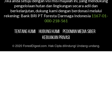
Jika anda setuju dengan visi misi majalah ini, yang mendukung
pengelolaan hutan dan lingkungan secara adil dan
berkelanjutan, dukung kami dengan berdonasi melalui
rekening: Bank BRI PT Foresta Darmaga Indonesia
1167-01-
000-218-561
TENTANG KAMI
HUBUNGI KAMI
PEDOMAN MEDIA SIBER
KEBIJAKAN PRIVASI
© 2020 ForestDigest.com. Hak Cipta dilindungi Undang-undang.