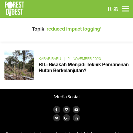
LOGIN
Topik
'reduced impact logging'
KABAR BARU
|
21 NOVEMBER 2023
RIL: Bisakah Menjadi Teknik Pemanenan
Hutan Berkelanjutan?
Media Sosial