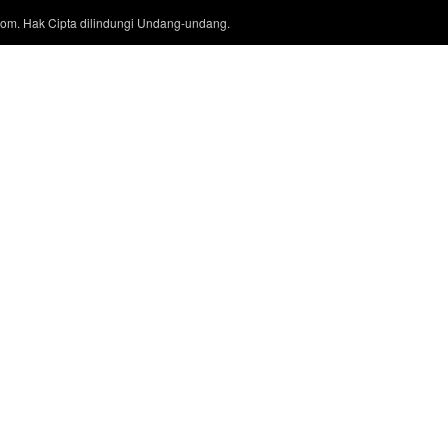
com. Hak Cipta dilindungi Undang-undang.