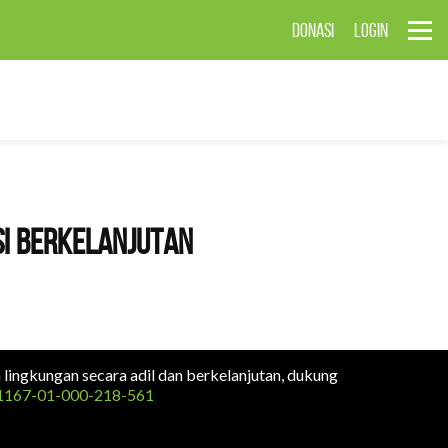
DONASI
LOGIN
si Berkelanjutan
n lingkungan secara adil dan berkelanjutan, dukung
1167-01-000-218-561