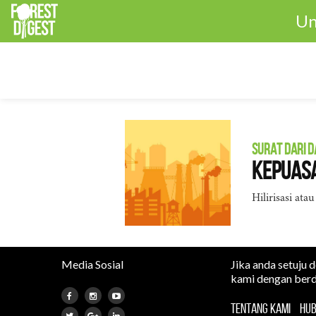
Un
SURAT DARI 
Kepuasa
Hilirisasi ata
Media Sosial
Jika anda setuju 
kami dengan berd
TENTANG KAMI
HUB