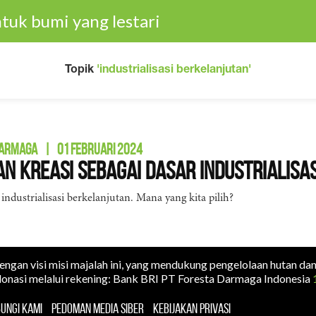
tuk bumi yang lestari
Topik
'industrialisasi berkelanjutan'
DARMAGA
|
01 FEBRUARI 2024
n Kreasi sebagai Dasar Industrialisa
u industrialisasi berkelanjutan. Mana yang kita pilih?
dengan visi misi majalah ini, yang mendukung pengelolaan hutan da
onasi melalui rekening: Bank BRI PT Foresta Darmaga Indonesia
UNGI KAMI
PEDOMAN MEDIA SIBER
KEBIJAKAN PRIVASI