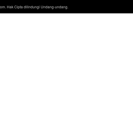
com. Hak Cipta dilindungi Undang-undang.