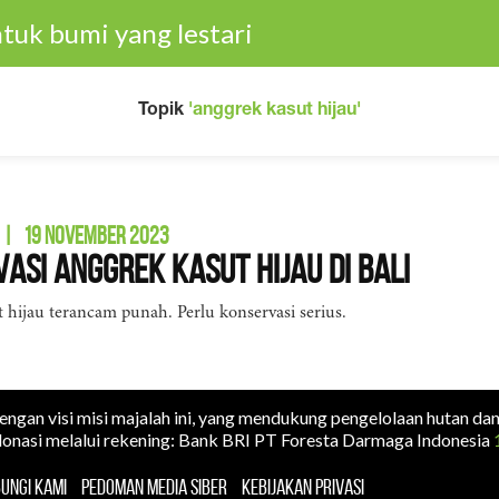
tuk bumi yang lestari
Topik
'anggrek kasut hijau'
|
19 NOVEMBER 2023
asi Anggrek Kasut Hijau di Bali
 hijau terancam punah. Perlu konservasi serius.
dengan visi misi majalah ini, yang mendukung pengelolaan hutan da
onasi melalui rekening: Bank BRI PT Foresta Darmaga Indonesia
UNGI KAMI
PEDOMAN MEDIA SIBER
KEBIJAKAN PRIVASI