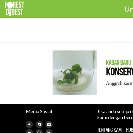
Un
KABAR BARU
Konserv
Anggrek kasut
Media Sosial
Jika anda setuju 
kami dengan berd
TENTANG KAMI
HUB