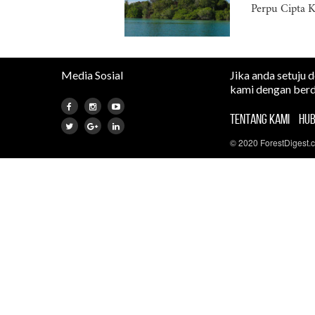
Perpu Cipta K
Media Sosial
Jika anda setuju 
kami dengan berd
TENTANG KAMI
HUB
© 2020 ForestDigest.