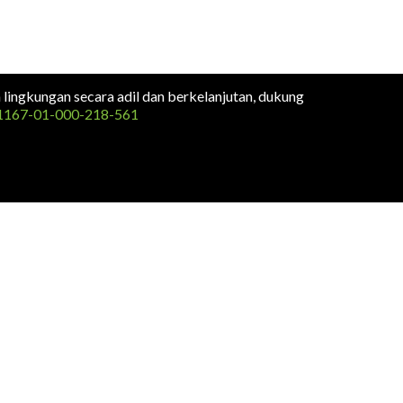
n lingkungan secara adil dan berkelanjutan, dukung
1167-01-000-218-561