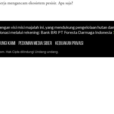
erja mengancam ekosistem pesisir. Apa saja?
dengan visi misi majalah ini, yang mendukung pengelolaan hutan da
onasi melalui rekening: Bank BRI PT Foresta Darmaga Indonesia
UNGI KAMI
PEDOMAN MEDIA SIBER
KEBIJAKAN PRIVASI
com. Hak Cipta dilindungi Undang-undang.