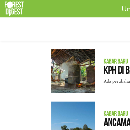
Un
KABAR BARU
KPH di 
Ada perubahan
KABAR BARU
Ancaman