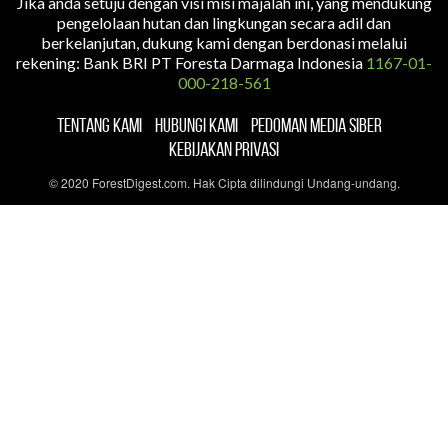
Jika anda setuju dengan visi misi majalah ini, yang mendukung
pengelolaan hutan dan lingkungan secara adil dan
berkelanjutan, dukung kami dengan berdonasi melalui
rekening: Bank BRI PT Foresta Darmaga Indonesia
1167-01-
000-218-561
TENTANG KAMI
HUBUNGI KAMI
PEDOMAN MEDIA SIBER
KEBIJAKAN PRIVASI
© 2020 ForestDigest.com. Hak Cipta dilindungi Undang-undang.