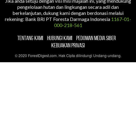
Jika anda setuju dengan visi misi majalah ini, yang mendukung
pengelolaan hutan dan lingkungan secara adil dan
berkelanjutan, dukung kami dengan berdonasi melalui
rekening: Bank BRI PT Foresta Darmaga Indonesia
1167-01-
000-218-561
TENTANG KAMI
HUBUNGI KAMI
PEDOMAN MEDIA SIBER
KEBIJAKAN PRIVASI
© 2020 ForestDigest.com. Hak Cipta dilindungi Undang-undang.