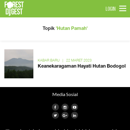
LOGIN
Topik
'Hutan Pamah'
KABAR BARU
|
22 MARET 2023
Keanekaragaman Hayati Hutan Bodogol
Media Sosial