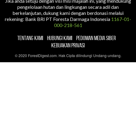
Jika anda setuju dengan visi misi majalah ini, yang mendukung
pengelolaan hutan dan lingkungan secara adil dan
berkelanjutan, dukung kami dengan berdonasi melalui
rekening: Bank BRI PT Foresta Darmaga Indonesia
1167-01-
000-218-561
TENTANG KAMI
HUBUNGI KAMI
PEDOMAN MEDIA SIBER
KEBIJAKAN PRIVASI
© 2020 ForestDigest.com. Hak Cipta dilindungi Undang-undang.