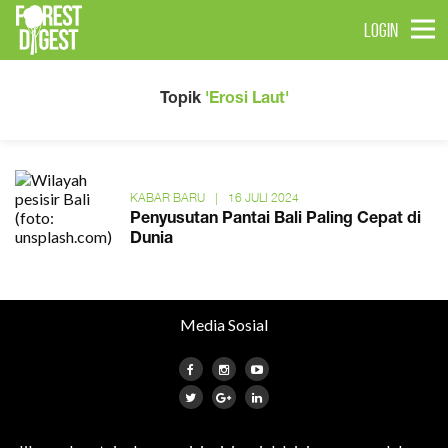
LOGIN
Topik
'Erosi Laut'
KABAR BARU
|
16 JULI 2024
Penyusutan Pantai Bali Paling Cepat di
Dunia
Media Sosial