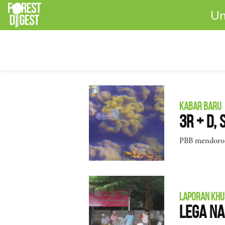
Un
KABAR BARU
3R + D, 
PBB mendorong
LAPORAN KHU
Lega N