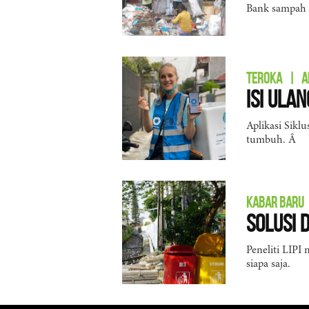
Bank sampah 
TEROKA
|
A
Isi Ula
Aplikasi Sikl
tumbuh. Â
KABAR BARU
Solusi 
Peneliti LIP
siapa saja.