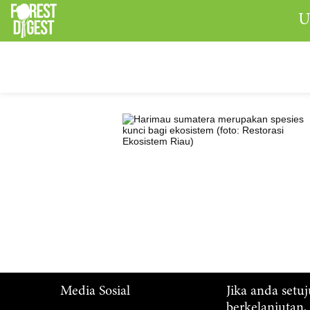
U
Media Sosial
Jika anda setu
berkelanjutan