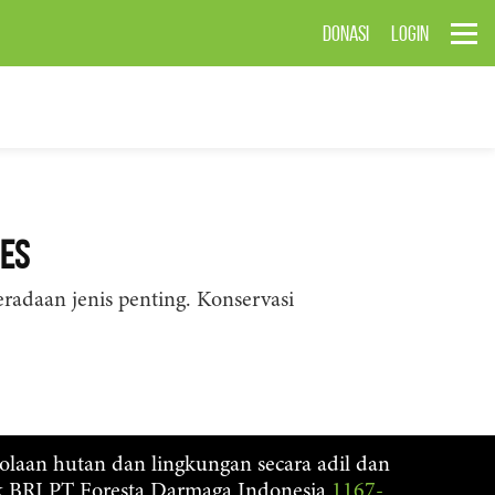
DONASI
LOGIN
ies
radaan jenis penting. Konservasi
lolaan hutan dan lingkungan secara adil dan
nk BRI PT Foresta Darmaga Indonesia
1167-