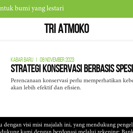
ntuk bumi yang lestari
Tri Atmoko
KABAR BARU
|
08 NOVEMBER 2023
Strategi Konservasi Berbasis Spes
Perencanaan konservasi perlu memperhatikan kebe
akan lebih efektif dan efisien.
ju dengan visi misi majalah ini, yang mendukung penge
, dukung kami dengan berdonasi melalui rekening: Ba