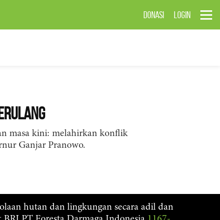
DONASI
LOGIN
Berulang
n masa kini: melahirkan konflik
rnur Ganjar Pranowo.
lolaan hutan dan lingkungan secara adil dan
nk BRI PT Foresta Darmaga Indonesia
1167-