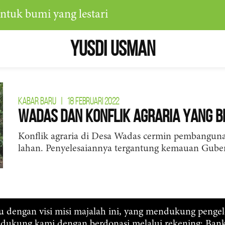
ntuk bumi yang lestari
Yusdi Usman
KABAR BARU
|
18 FEBRUARI 2022
Wadas dan Konflik Agraria yang 
Konflik agraria di Desa Wadas cermin pembanguna
lahan. Penyelesaiannya tergantung kemauan Gube
ju dengan visi misi majalah ini, yang mendukung penge
, dukung kami dengan berdonasi melalui rekening: Ba