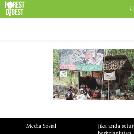
U
Media Sosial
Jika anda setu
berkelanjutan