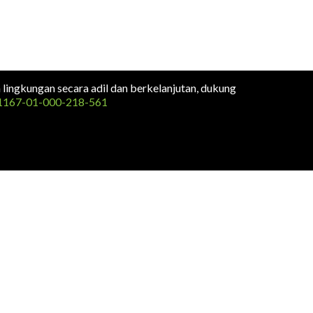
n lingkungan secara adil dan berkelanjutan, dukung
1167-01-000-218-561