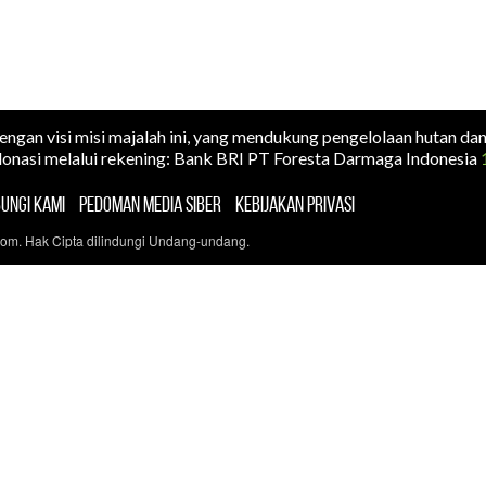
dengan visi misi majalah ini, yang mendukung pengelolaan hutan da
onasi melalui rekening: Bank BRI PT Foresta Darmaga Indonesia
UNGI KAMI
PEDOMAN MEDIA SIBER
KEBIJAKAN PRIVASI
com. Hak Cipta dilindungi Undang-undang.