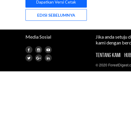
Dapatkan Versi Cetak
EDISI SEBELUMNYA
Media Sosial
Jika anda setuju 
kami dengan berd
TENTANG KAMI
HUB
© 2020 ForestDigest.