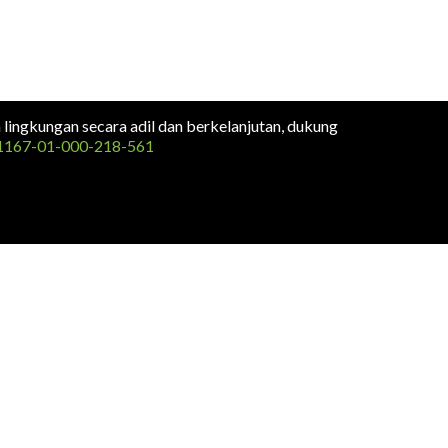
n lingkungan secara adil dan berkelanjutan, dukung
1167-01-000-218-561