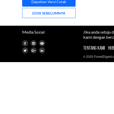
Dapatkan Versi Cetak
EDISI SEBELUMNYA
Media Sosial
Jika anda setuju 
kami dengan berd
TENTANG KAMI
HUB
© 2020 ForestDigest.