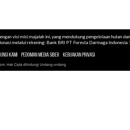
dengan visi misi majalah ini, yang mendukung pengelolaan hutan da
onasi melalui rekening: Bank BRI PT Foresta Darmaga Indonesia
UNGI KAMI
PEDOMAN MEDIA SIBER
KEBIJAKAN PRIVASI
com. Hak Cipta dilindungi Undang-undang.