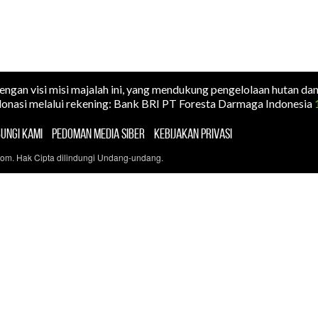
dengan visi misi majalah ini, yang mendukung pengelolaan hutan da
onasi melalui rekening: Bank BRI PT Foresta Darmaga Indonesia
UNGI KAMI
PEDOMAN MEDIA SIBER
KEBIJAKAN PRIVASI
com. Hak Cipta dilindungi Undang-undang.