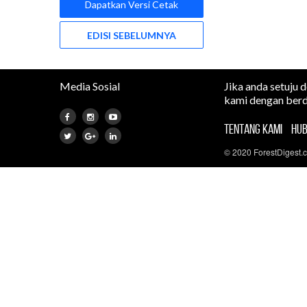
Dapatkan Versi Cetak
EDISI SEBELUMNYA
Media Sosial
Jika anda setuju 
kami dengan berd
TENTANG KAMI
HUB
© 2020 ForestDigest.