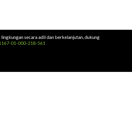
n lingkungan secara adil dan berkelanjutan, dukung
1167-01-000-218-561