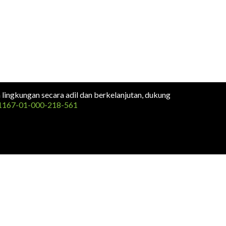
n lingkungan secara adil dan berkelanjutan, dukung
1167-01-000-218-561