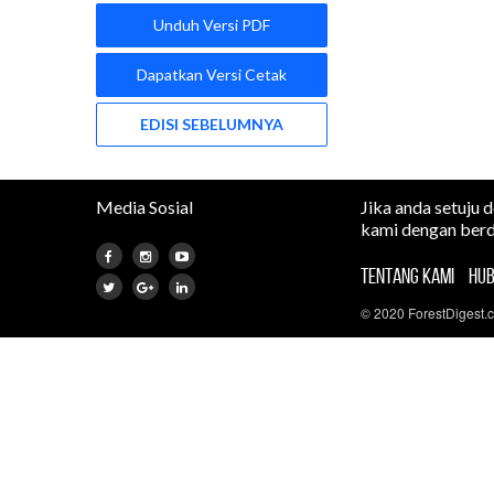
Unduh Versi PDF
Dapatkan Versi Cetak
EDISI SEBELUMNYA
Media Sosial
Jika anda setuju 
kami dengan berd
TENTANG KAMI
HUB
© 2020 ForestDigest.