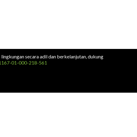
n lingkungan secara adil dan berkelanjutan, dukung
1167-01-000-218-561