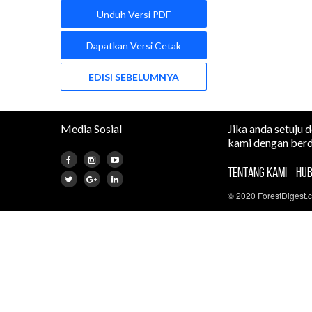
Unduh Versi PDF
Dapatkan Versi Cetak
EDISI SEBELUMNYA
Media Sosial
Jika anda setuju 
kami dengan berd
TENTANG KAMI
HUB
© 2020 ForestDigest.