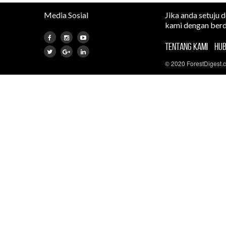
Media Sosial
Jika anda setuju 
kami dengan berd
TENTANG KAMI
HUB
© 2020 ForestDigest.