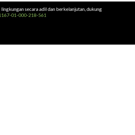
n lingkungan secara adil dan berkelanjutan, dukung
1167-01-000-218-561