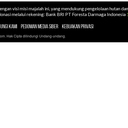
dengan visi misi majalah ini, yang mendukung pengelolaan hutan da
onasi melalui rekening: Bank BRI PT Foresta Darmaga Indonesia
UNGI KAMI
PEDOMAN MEDIA SIBER
KEBIJAKAN PRIVASI
com. Hak Cipta dilindungi Undang-undang.