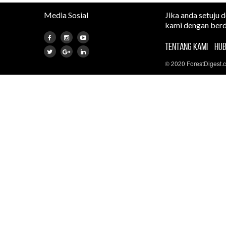
Media Sosial
Jika anda setuju 
kami dengan berd
TENTANG KAMI
HUB
© 2020 ForestDigest.