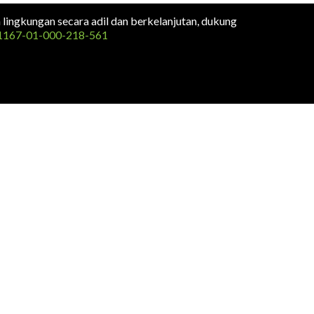
n lingkungan secara adil dan berkelanjutan, dukung
1167-01-000-218-561