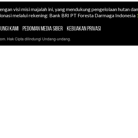
dengan visi misi majalah ini, yang mendukung pengelolaan hutan da
onasi melalui rekening: Bank BRI PT Foresta Darmaga Indonesia
UNGI KAMI
PEDOMAN MEDIA SIBER
KEBIJAKAN PRIVASI
com. Hak Cipta dilindungi Undang-undang.