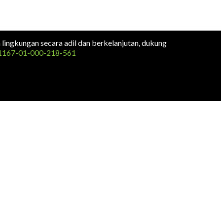
n lingkungan secara adil dan berkelanjutan, dukung
1167-01-000-218-561