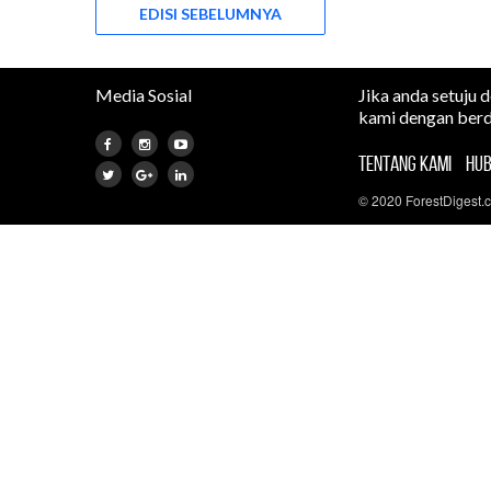
EDISI SEBELUMNYA
Media Sosial
Jika anda setuju 
kami dengan berd
TENTANG KAMI
HUB
© 2020 ForestDigest.