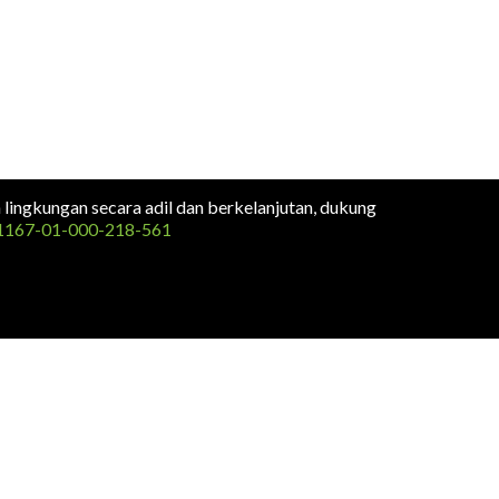
n lingkungan secara adil dan berkelanjutan, dukung
1167-01-000-218-561