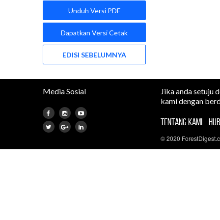
Unduh Versi PDF
Dapatkan Versi Cetak
EDISI SEBELUMNYA
Media Sosial
Jika anda setuju 
kami dengan berd
TENTANG KAMI
HUB
© 2020 ForestDigest.