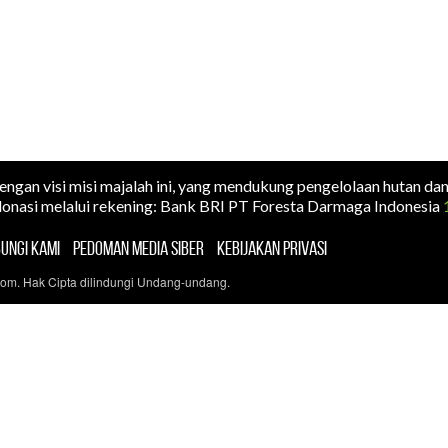
dengan visi misi majalah ini, yang mendukung pengelolaan hutan da
onasi melalui rekening: Bank BRI PT Foresta Darmaga Indonesia
UNGI KAMI
PEDOMAN MEDIA SIBER
KEBIJAKAN PRIVASI
com. Hak Cipta dilindungi Undang-undang.