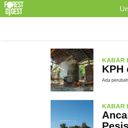
Un
KABAR 
KPH 
Ada perubaha
KABAR 
Anca
Pesis