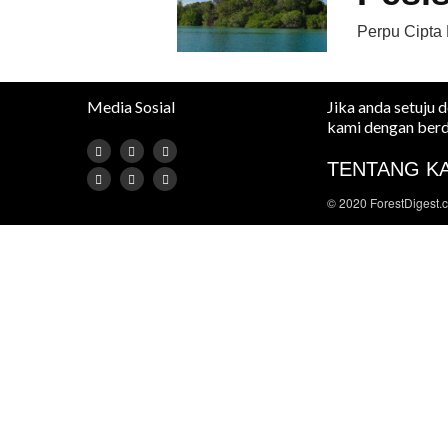
Perpu Cipta 
Media Sosial
Jika anda setuju 
kami dengan berd
TENTANG K
© 2020 ForestDigest.