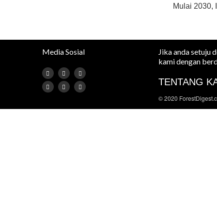
Mulai 2030, 
Media Sosial
Jika anda setuju 
kami dengan berd
TENTANG K
© 2020 ForestDigest.