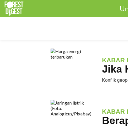
Un
KABAR 
Jika 
Konflik geop
KABAR 
Berap