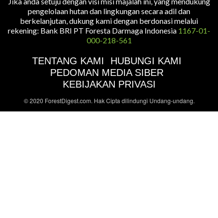
Jika anda setuju dengan visi misi majalah ini, yang mendukung
pengelolaan hutan dan lingkungan secara adil dan
berkelanjutan, dukung kami dengan berdonasi melalui
rekening: Bank BRI PT Foresta Darmaga Indonesia
1167-01-
000-218-561
TENTANG KAMI
HUBUNGI KAMI
PEDOMAN MEDIA SIBER
KEBIJAKAN PRIVASI
© 2020 ForestDigest.com. Hak Cipta dilindungi Undang-undang.