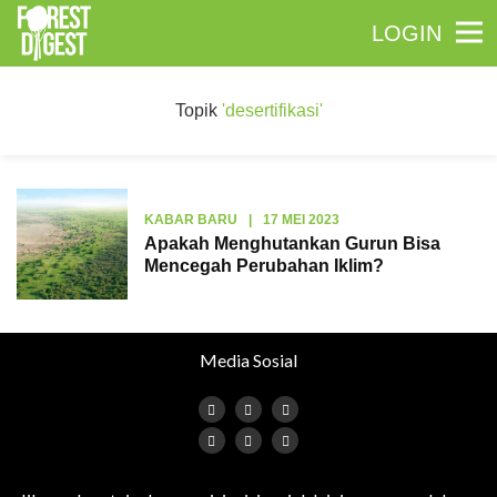
LOGIN
Topik
'desertifikasi'
KABAR BARU
|
17 MEI 2023
Apakah Menghutankan Gurun Bisa
Mencegah Perubahan Iklim?
Media Sosial