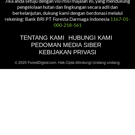
Jika anda setuju dengan visi misi majalah ini, yang mendukung
pengelolaan hutan dan lingkungan secara adil dan
berkelanjutan, dukung kami dengan berdonasi melalui
rekening: Bank BRI PT Foresta Darmaga Indonesia
1167-01-
000-218-561
TENTANG KAMI
HUBUNGI KAMI
PEDOMAN MEDIA SIBER
KEBIJAKAN PRIVASI
© 2020 ForestDigest.com. Hak Cipta dilindungi Undang-undang.