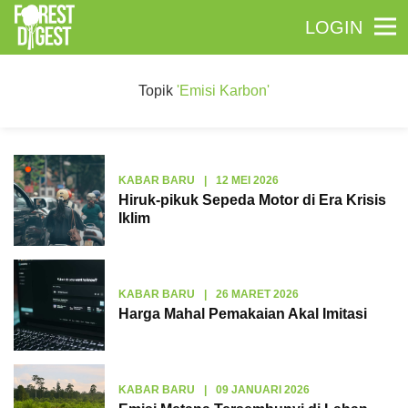
LOGIN
Topik
'Emisi Karbon'
KABAR BARU
|
12 MEI 2026
Hiruk-pikuk Sepeda Motor di Era Krisis
Iklim
KABAR BARU
|
26 MARET 2026
Harga Mahal Pemakaian Akal Imitasi
KABAR BARU
|
09 JANUARI 2026