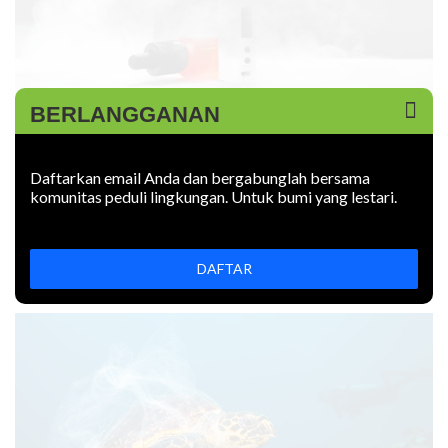
BERLANGGANAN
KABAR BARU
|
09 JUNI 2026
Rokok Elektronik Mencemari
Daftarkan email Anda dan bergabunglah bersama
Lingkungan. Sejauh Apa?
komunitas peduli lingkungan. Untuk bumi yang lestari.
Rokok elektronik mencemari lingkungan: uapnya mengotori
udara, limbahnya mencemari tanah. Bagaimana
DAFTAR
mencegahnya?