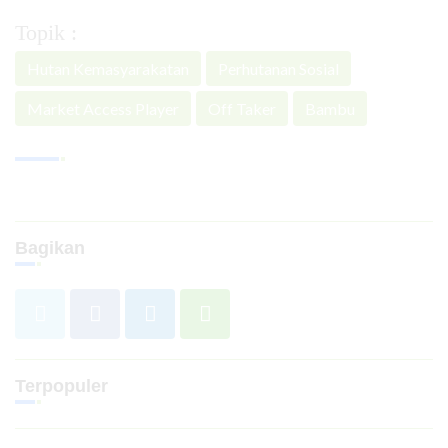
Topik :
Hutan Kemasyarakatan
Perhutanan Sosial
Market Access Player
Off Taker
Bambu
Bagikan
Terpopuler